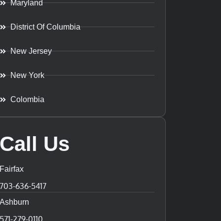
Maryland
District Of Columbia
New Jersey
New York
Colombia
Call Us
Fairfax
703-636-5417
Ashburn
571-279-0110