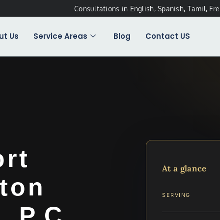
Consultations in English, Spanish, Tamil, Fr
ut Us
Service Areas
Blog
Contact US
ort
At a glance
gton
SERVING
, P.C.