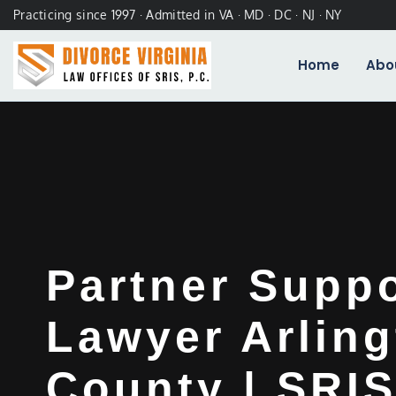
Practicing since 1997 · Admitted in VA · MD · DC · NJ · NY
Home
Abo
Partner Supp
Lawyer Arlin
County | SRIS