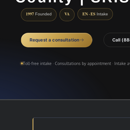
1997
VA
EN · ES
Founded
Intake
Request a consultation
Call (8
Toll-free intake · Consultations by appointment · Intake 