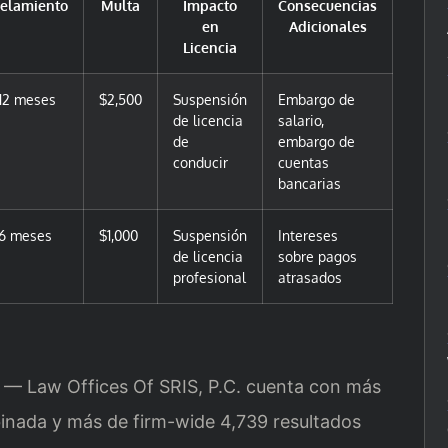
celamiento
Multa
Impacto
Consecuencias
en
Adicionales
Licencia
12 meses
$2,500
Suspensión
Embargo de
de licencia
salario,
de
embargo de
conducir
cuentas
bancarias
 6 meses
$1,000
Suspensión
Intereses
de licencia
sobre pagos
profesional
atrasados
al — Law Offices Of SRIS, P.C. cuenta con más
inada y más de firm-wide 4,739 resultados