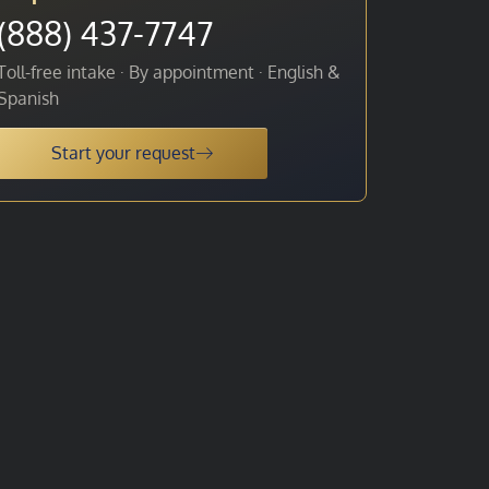
(888) 437-7747
Toll-free intake · By appointment · English &
Spanish
Start your request