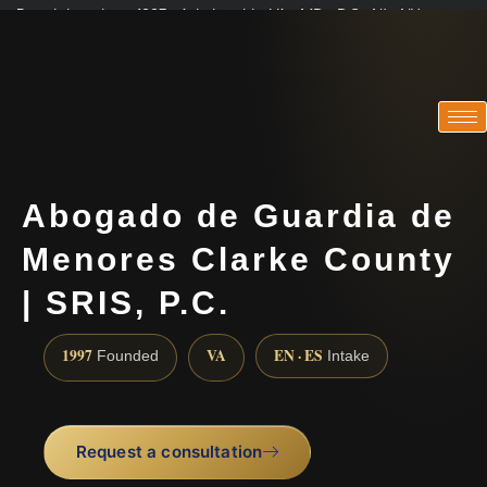
Practicing since 1997 · Admitted in VA · MD · DC · NJ · NY
Consultations in English, Spanish, Tamil, French, Portuguese
(888) 437-7747
Abogado de Guardia de
Menores Clarke County
| SRIS, P.C.
1997
VA
EN · ES
Founded
Intake
Request a consultation